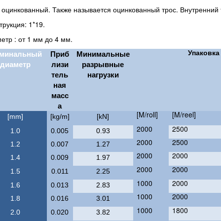
 оцинкованный. Также называется оцинкованный трос. Внутренний 
трукция: 1*19.
етр : от 1 мм до 4 мм.
Упаковка
минальный
Приб
Минимальные
диаметр
лизи
разрывные
тель
нагрузки
ная
масс
а
[M/roll]
[M/reel]
[mm]
[kg/m]
[kN]
2000
2500
1.0
0.005
0.93
2000
2500
1.2
0.007
1.27
2000
2000
1.4
0.009
1.97
2000
2000
1.5
0.011
2.25
1000
2000
1.6
0.013
2.83
1000
2000
1.8
0.016
3.01
1000
1800
2.0
0.020
3.82