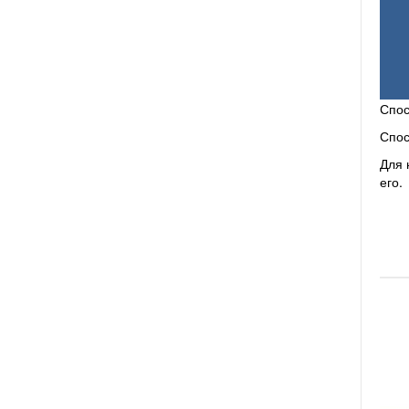
Спос
Спос
Для 
его.